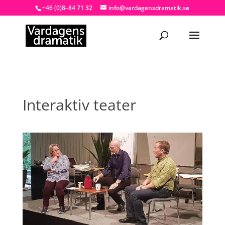
+46 (0)8–84 71 32
info@vardagensdramatik.se
Interaktiv teater