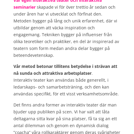
Vår egen interaktiva teater
och interaktiva
seminarier
skapade vi för över trettio år sedan och
under åren har vi utvecklat och förfinat den.
Metoden bygger på lång och unik erfarenhet, där vi
utbildar genom att väcka inspiration och
engagemang. Tekniken bygger på influenser från
olika teoretiker och praktiker, en del är inspirerad av
teatern som form medan andra delar bygger på
beteendevetenskap.
Vår metod betonar tillitens betydelse i strävan att
nå sunda och attraktiva arbetsplatser
.
Interaktiv teater kan användas både generellt, i
ledarskaps‐ och samarbetsträning, och den kan
användas specifikt, för ett visst verksamhetsområde.
Det finns andra former av interaktiv teater där man
bjuder upp publiken på scen. Vi har valt att låta
deltagarna sitta kvar på sina platser, få ta sig an ett
antal dilemman och genom en dynamisk dialog
”coacha” våra rollkaraktärer genom deras svårigheter