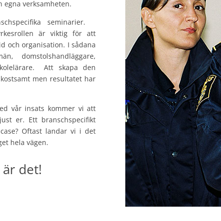
den egna verksamheten.
chspecifika seminarier.
kesrollen är viktig för att
d och organisation. I sådana
än, domstolshandläggare,
rskolelärare. Att skapa den
 kostsamt men resultatet har
d vår insats kommer vi att
st er. Ett branschspecifikt
case? Oftast landar vi i det
get hela vägen.
är det!