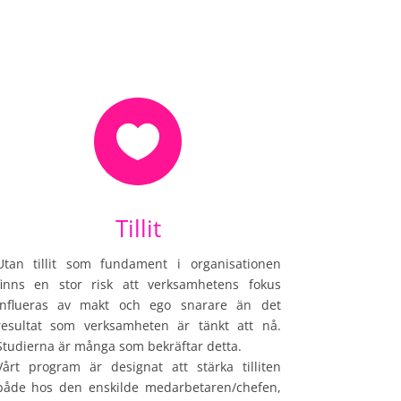

Tillit
Utan tillit som fundament i organisationen
finns en stor risk att verksamhetens fokus
influeras av makt och ego snarare än det
resultat som verksamheten är tänkt att nå.
Studierna är många som bekräftar detta.
Vårt program är designat att stärka tilliten
både hos den enskilde medarbetaren/chefen,