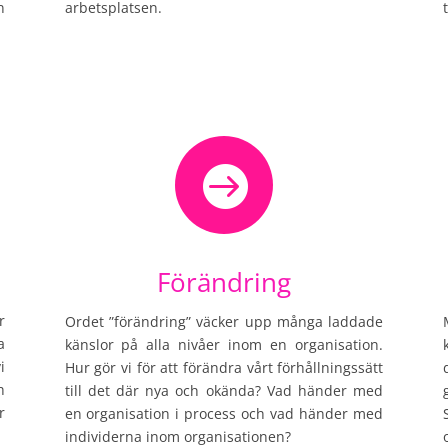
n
arbetsplatsen.

Förändring
r
Ordet ”förändring” väcker upp många laddade
a
känslor på alla nivåer inom en organisation.
i
Hur gör vi för att förändra vårt förhållningssätt
h
till det där nya och okända? Vad händer med
r
en organisation i process och vad händer med
individerna inom organisationen?