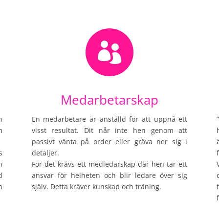

Medarbetarskap
n
En medarbetare är anställd för att uppnå ett
m
visst resultat. Dit når inte hen genom att
passivt vänta på order eller gräva ner sig i
s
detaljer.
n
För det krävs ett medledarskap där hen tar ett
d
ansvar för helheten och blir ledare över sig
h
själv. Detta kräver kunskap och träning.