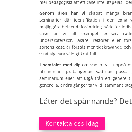
mer pedagogiskt att ett case inte utspelas i 
Genom åren har vi
skapat många brans
Seminarier där identifikation i den egna yr
möjliggöra beteendeförändring både för indivi
case är vi till exempel poliser, rådm
undersköterskor, läkare, rektorer eller fö
sortens case är förstås mer tidskrävande och
visat sig vara väldigt kraftfullt.
I samtalet med dig
om vad ni vill uppnå me
tillsammans prata igenom vad som passar ju
seminarium eller att utgå från ett generellt 
generella, andra gånger tar vi tillsammans ste
Låter det spännande? Det 
Kontakta oss idag