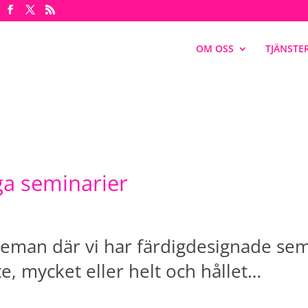
OM OSS
TJÄNSTE
ga seminarier
teman där vi har färdigdesignade sem
e, mycket eller helt och hållet…