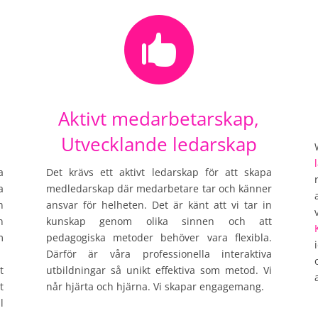

Aktivt medarbetarskap,
Utvecklande ledarskap
a
Det krävs ett aktivt ledarskap för att skapa
a
medledarskap där medarbetare tar och känner
n
ansvar för helheten. Det är känt att vi tar in
n
kunskap genom olika sinnen och att
m
pedagogiska metoder behöver vara flexibla.
Därför är våra professionella interaktiva
t
utbildningar så unikt effektiva som metod. Vi
t
når hjärta och hjärna. Vi skapar engagemang.
l