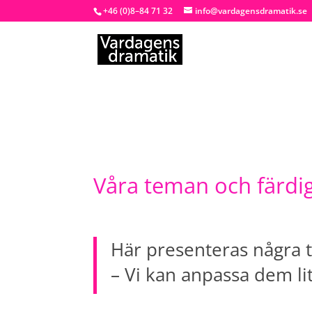
+46 (0)8–84 71 32
info@vardagensdramatik.se
Våra teman och färdi
Här presenteras några 
– Vi kan anpassa dem lit