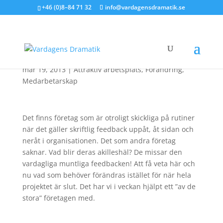
+46 (0)8–84 71 32
info@vardagensdramatik.se
Vardaglig muntlig
feedback
mar 19, 2013
|
Attraktiv arbetsplats
,
Förändring
,
Medarbetarskap
Det finns företag som är otroligt skickliga på rutiner
när det gäller skriftlig feedback uppåt, åt sidan och
neråt i organisationen. Det som andra företag
saknar. Vad blir deras akilleshäl? De missar den
vardagliga muntliga feedbacken! Att få veta här och
nu vad som behöver förändras istället för när hela
projektet är slut. Det har vi i veckan hjälpt ett ”av de
stora” företagen med.