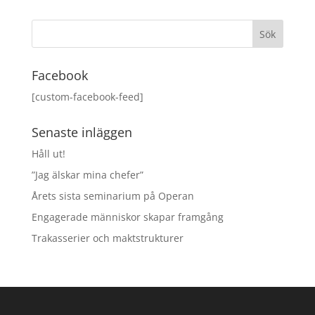
Facebook
[custom-facebook-feed]
Senaste inläggen
Håll ut!
”Jag älskar mina chefer”
Årets sista seminarium på Operan
Engagerade människor skapar framgång
Trakasserier och maktstrukturer