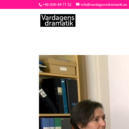
+46 (0)8–84 71 32
info@vardagensdramatik.se