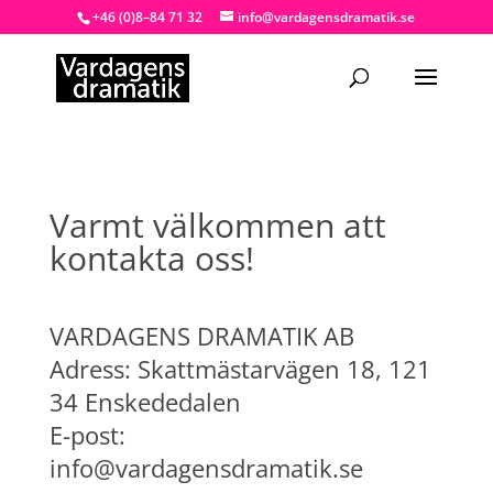
+46 (0)8–84 71 32
info@vardagensdramatik.se
Varmt välkommen att
kontakta oss!
VARDAGENS DRAMATIK AB
Adress: Skattmästarvägen 18, 121
34 Enskededalen
E-post:
info@vardagensdramatik.se