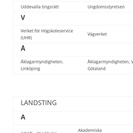
Uddevalla tingsrätt
Ungdomsstyrelsen
V
Verket för Högskoleservice
Vägverket
(UHR)
Å
Åklagarmyndigheten,
Åklagarmyndigheten, V
Linköping
Götaland
LANDSTING
A
Akademiska