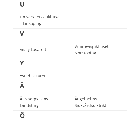
U
Universitetssjukhuset
– Linköping
V
Vrinnevisjukhuset,
Visby Lasarett
Norrköping
Y
Ystad Lasarett
Ä
Älvsborgs Läns
Ängelholms
Landsting
Sjukvårdsdistrikt
Ö