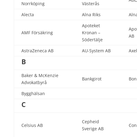
Norrköping
Västerås
Alecta
Alna Riks
Aln
Apoteket
Apo
AMF Försäkring
Kronan –
AB
Södertälje
AstraZeneca AB
AU-System AB
Axe
B
Baker & McKenzie
Bankgirot
Bon
Advokatbyrå
Bygghälsan
C
Cepheid
Celsius AB
Con
Sverige AB