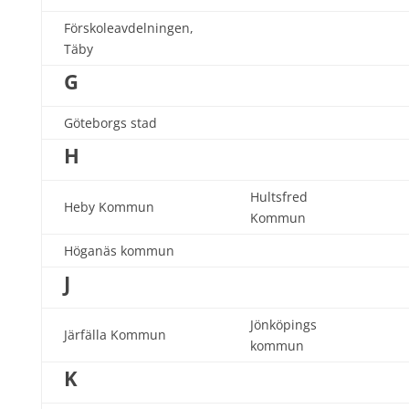
Förskoleavdelningen,
Täby
G
Göteborgs stad
H
Hultsfred
Heby Kommun
Kommun
Höganäs kommun
J
Jönköpings
Järfälla Kommun
kommun
K