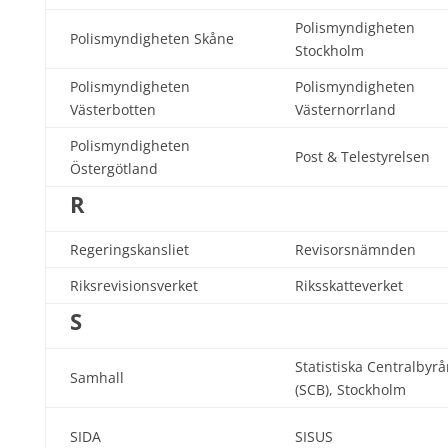
Polismyndigheten
Polismyndigheten Skåne
Stockholm
Polismyndigheten
Polismyndigheten
Västerbotten
Västernorrland
Polismyndigheten
Post & Telestyrelsen
Östergötland
R
Regeringskansliet
Revisorsnämnden
Riksrevisionsverket
Riksskatteverket
S
Statistiska Centralbyr
Samhall
(SCB), Stockholm
SIDA
SISUS