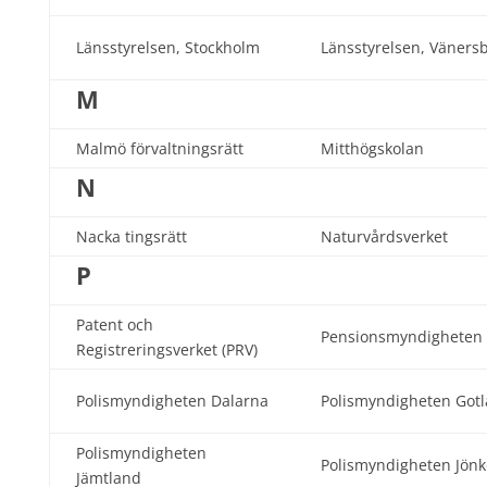
Länsstyrelsen, Stockholm
Länsstyrelsen, Väners
M
Malmö förvaltningsrätt
Mitthögskolan
N
Nacka tingsrätt
Naturvårdsverket
P
Patent och
Pensionsmyndigheten
Registreringsverket (PRV)
Polismyndigheten Dalarna
Polismyndigheten Got
Polismyndigheten
Polismyndigheten Jön
Jämtland