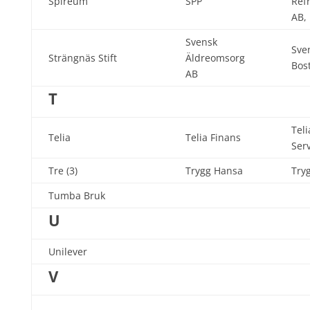
Spireum
SPP
Refr
AB,
Svensk
Sve
Strängnäs Stift
Äldreomsorg
Bos
AB
T
Tel
Telia
Telia Finans
Ser
Tre (3)
Trygg Hansa
Try
Tumba Bruk
U
Unilever
V