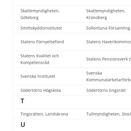
Skattemyndigheten,
Skattemyndigheten,
Göteborg
Kronoberg
Smittskyddsinstitutet
Sollentuna Församling
Statens Förnyelsefond
Statens Haverikommis
Statens Kvalitet och
Statens Pensionsverk (
Kompetensråd
Svenska
Svenska Institutet
Kommunalarbetarförb
Södertörns Högskola
Södertörns tingsrätt
T
Tingsrätten, Landskrona
Tullmyndigheten, Sto
U