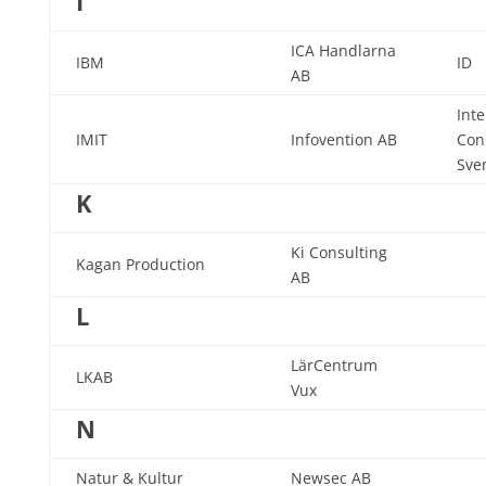
I
ICA Handlarna
IBM
ID
AB
Inte
IMIT
Infovention AB
Con
Sve
K
Ki Consulting
Kagan Production
AB
L
LärCentrum
LKAB
Vux
N
Natur & Kultur
Newsec AB