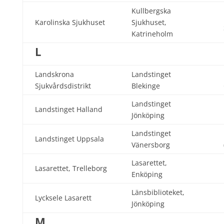
Kullbergska
Karolinska Sjukhuset
Sjukhuset,
Katrineholm
L
Landskrona
Landstinget
Sjukvårdsdistrikt
Blekinge
Landstinget
Landstinget Halland
Jönköping
Landstinget
Landstinget Uppsala
Vänersborg
Lasarettet,
Lasarettet, Trelleborg
Enköping
Länsbiblioteket,
Lycksele Lasarett
Jönköping
M