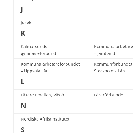
J
Jusek
K
Kalmarsunds
Kommunalarbetare
gymnasieförbund
– Jämtland
Kommunalarbetareförbundet
Kommunförbundet
– Uppsala Län
Stockholms Län
L
Läkare Emellan, Växjö
Lärarförbundet
N
Nordiska Afrikainstitutet
S