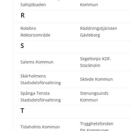
Saltsjöbaden
Kommun
R
Rotebro
Räddningstjänsten
Rektorsområde
Gävleborg
S
Segeltorps KDF,
Salems Kommun
Stockholm
Skärholmens
Skövde Kommun
Stadsdelsförvaltning
Spånga-Tensta
Stenungsunds
Stadsdelsförvaltning
Kommun
T
Trygghetsfonden
Tidaholms Kommun
för Kommuner