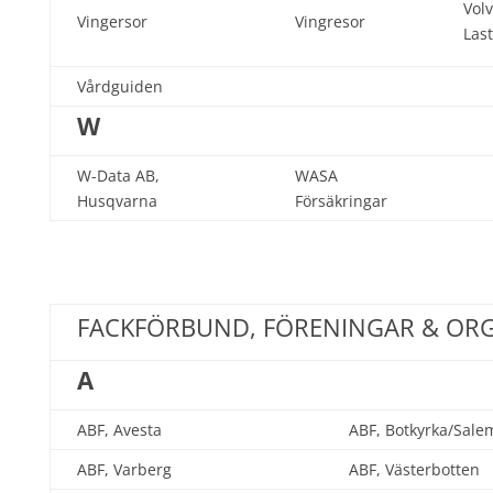
Vol
Vingersor
Vingresor
Las
Vårdguiden
W
W-Data AB,
WASA
Husqvarna
Försäkringar
FACKFÖRBUND, FÖRENINGAR & OR
A
ABF, Avesta
ABF, Botkyrka/Sale
ABF, Varberg
ABF, Västerbotten