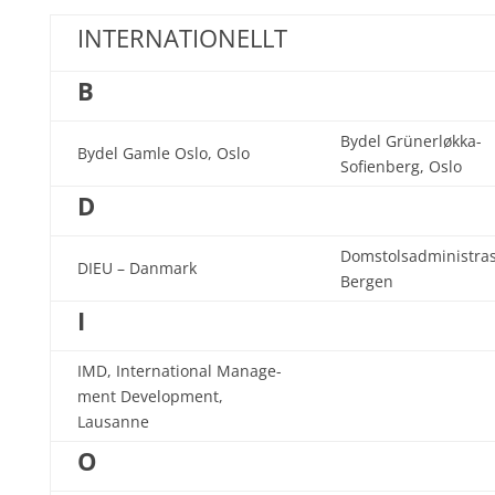
INTERNATIONELLT
B
Bydel Grünerløkka-
Bydel Gamle Oslo, Oslo
Sofienberg, Oslo
D
Domstolsadministras
DIEU – Danmark
Bergen
I
IMD, International Manage-
ment Development,
Lausanne
O