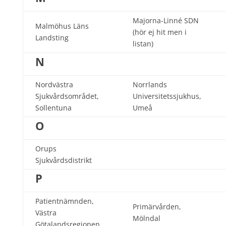
Majorna-Linné SDN
Malmöhus Läns
(hör ej hit men i
Landsting
listan)
N
Nordvästra
Norrlands
Sjukvårdsområdet,
Universitetssjukhus,
Sollentuna
Umeå
O
Orups
Sjukvårdsdistrikt
P
Patientnämnden,
Primärvården,
Västra
Mölndal
Götalandsregionen