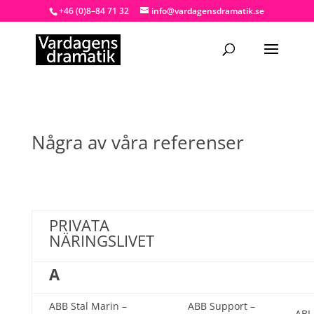
+46 (0)8–84 71 32
info@vardagensdramatik.se
Några av våra referenser
PRIVATA
NÄRINGSLIVET
A
ABB Stal Marin –
ABB Support –
ABL