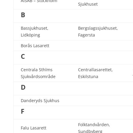
AISAB – Stockholm
Sjukhuset
B
Bassjukhuset,
Bergslagssjukhuset,
Lidköping
Fagersta
Borås Lasarett
C
Centrala Sthlms
Centrallasarettet,
Sjukvårdsområde
Eskilstuna
D
Danderyds Sjukhus
F
Folktandvården,
Falu Lasarett
Sundbyberg