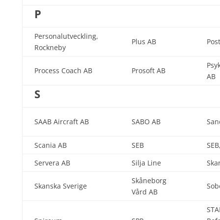
P
Personalutveckling,
Plus AB
Pos
Rockneby
Psy
Process Coach AB
Prosoft AB
AB
S
SAAB Aircraft AB
SABO AB
San
Scania AB
SEB
SEB,
Servera AB
Silja Line
Ska
Skåneborg
Skanska Sverige
Sob
Vård AB
STA