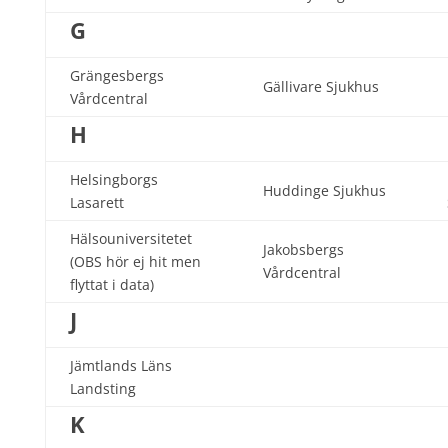
G
Grängesbergs
Gällivare Sjukhus
Vårdcentral
H
Helsingborgs
Huddinge Sjukhus
Lasarett
Hälsouniversitetet
Jakobsbergs
(OBS hör ej hit men
Vårdcentral
flyttat i data)
J
Jämtlands Läns
Landsting
K