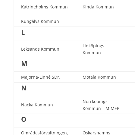
Katrineholms Kommun
Kinda Kommun
Kungälvs Kommun
L
Lidköpings
Leksands Kommun
Kommun
M
Majorna-Linné SDN
Motala Kommun
N
Norrköpings
Nacka Kommun
Kommun – MIMER
O
Områdesförvaltningen,
Oskarshamns