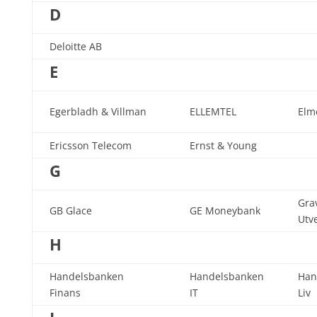
D
Deloitte AB
E
Egerbladh & Villman
ELLEMTEL
Elm
Ericsson Telecom
Ernst & Young
G
Gra
GB Glace
GE Moneybank
Utv
H
Handelsbanken
Handelsbanken
Han
Finans
IT
Liv