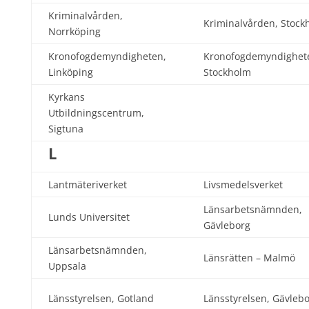
Kriminalvården,
Kriminalvården, Stock
Norrköping
Kronofogdemyndigheten,
Kronofogdemyndighet
Linköping
Stockholm
Kyrkans
Utbildningscentrum,
Sigtuna
L
Lantmäteriverket
Livsmedelsverket
Länsarbetsnämnden,
Lunds Universitet
Gävleborg
Länsarbetsnämnden,
Länsrätten – Malmö
Uppsala
Länsstyrelsen, Gotland
Länsstyrelsen, Gävleb