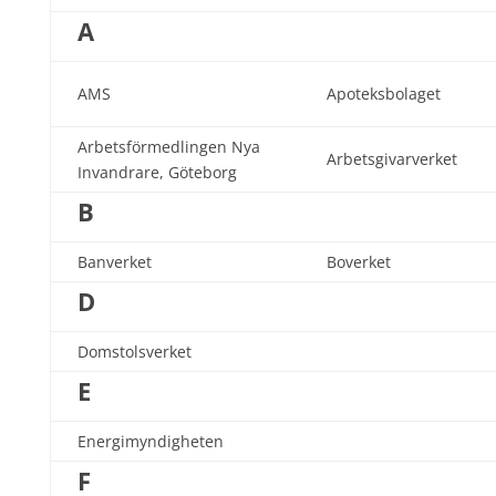
A
AMS
Apoteksbolaget
Arbetsförmedlingen Nya
Arbetsgivarverket
Invandrare, Göteborg
B
Banverket
Boverket
D
Domstolsverket
E
Energimyndigheten
F