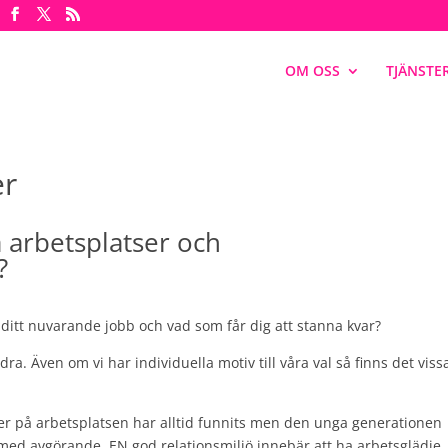
OM OSS
TJÄNSTE
er
 arbetsplatser och
?
 ditt nuvarande jobb och vad som får dig att stanna kvar?
. Även om vi har individuella motiv till våra val så finns det viss
ner på arbetsplatsen har alltid funnits men den unga generationen
ch med avgörande. EN god relationsmiljö innebär att ha arbetsglädje, 