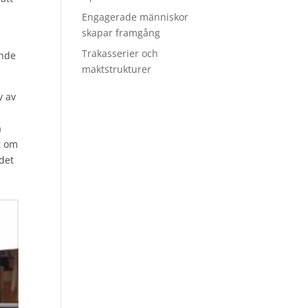
Engagerade människor
skapar framgång
Trakasserier och
ande
maktstrukturer
v av
a
t om
 det