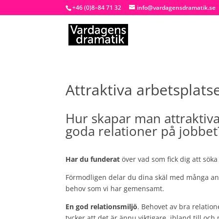
+46 (0)8–84 71 32
info@vardagensdramatik.se
Attraktiva arbetsplats
Hur skapar man attraktiva
goda relationer på jobbet
Har du funderat
över vad som fick dig att söka
Förmodligen delar du dina skäl med många andra
behov som vi har gemensamt.
En god relationsmiljö
. Behovet av bra relatio
tycker att det är ännu viktigare, ibland till o