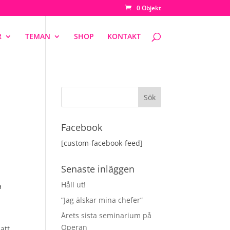
0 Objekt
R
TEMAN
SHOP
KONTAKT
Facebook
[custom-facebook-feed]
Senaste inläggen
Håll ut!
a
”Jag älskar mina chefer”
Årets sista seminarium på
Operan
att