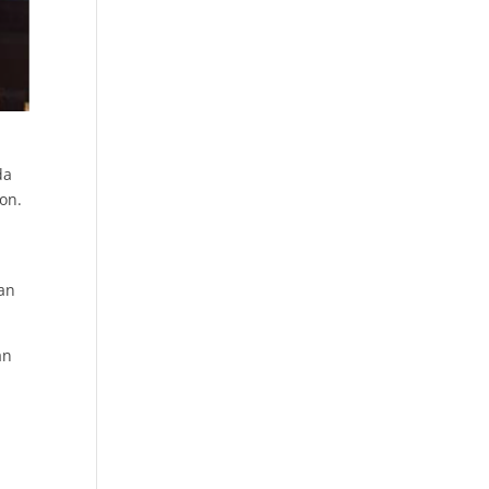
da
on.
man
an