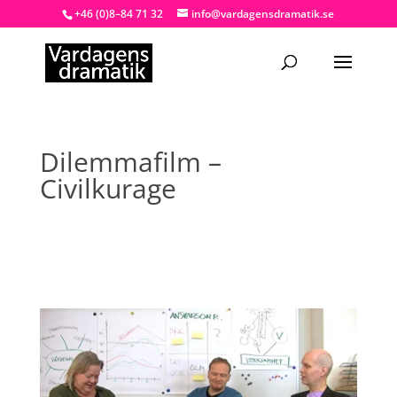
+46 (0)8–84 71 32
info@vardagensdramatik.se
Dilemmafilm –
Civilkurage