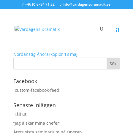
+46 (0)8–84 71 32
info@vardagensdramatik.se
Nordanstigs kommun 18
maj
Nordanstig Åhörarkopior 18 maj
Facebook
[custom-facebook-feed]
Senaste inläggen
Håll ut!
”Jag älskar mina chefer”
Årets sista seminarium på Operan