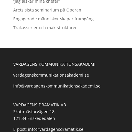
”Jag älskar mina chefer”
Årets sista seminarium på Operan
Engagerade människor skapar framgång
Trakasserier och maktstrukturer
VARDAGENS KOMMUNIKATIONSAKADEMI
vardagenskommunikationsakademi.se
info@vardagenskommunikationsakademi.se
VARDAGENS DRAMATIK AB
Skattmästarvägen 18,
121 34 Enskededalen
E-post: info@vardagensdramatik.se