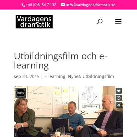
+46 (0)8–84 71 32
info@vardagensdramatik.se
Utbildningsfilm och e-
learning
sep 23, 2015
|
E-learning
,
Nyhet
,
Utbildningsfilm