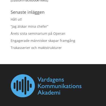
[custom-facebook-feed]
Senaste inläggen
Håll ut!
”Jag älskar mina chefer”
Årets sista seminarium på Operan
Engagerade människor skapar framgång
Trakasserier och maktstrukturer