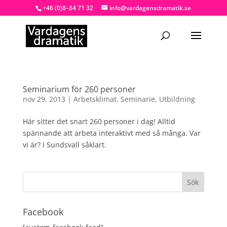
+46 (0)8–84 71 32
info@vardagensdramatik.se
Seminarium för 260 personer
nov 29, 2013
|
Arbetsklimat
,
Seminarie
,
Utbildning
Här sitter det snart 260 personer i dag! Alltid
spännande att arbeta interaktivt med så många. Var
vi är? I Sundsvall såklart.
Facebook