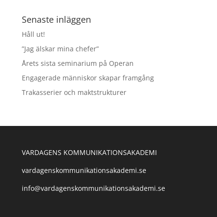
Senaste inläggen
Håll ut!
”Jag älskar mina chefer”
Årets sista seminarium på Operan
Engagerade människor skapar framgång
Trakasserier och maktstrukturer
VARDAGENS KOMMUNIKATIONSAKADEMI
vardagenskommunikationsakademi.se
info@vardagenskommunikationsakademi.se