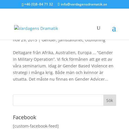
+46 (0)8–84 71 32
info@vardagensdramatik.se
Inspirerande upplevelse!
nov 29, 2013
|
Gender
,
Jämställdhet
,
Utbildning
Deltagare från Afrika, Australien, Europa … ”Gender
in Military Operation”. Vi fick förmånen att ge ett av
våra seminarium. Idag är Gender Based Violence en
strategi i många krig. Både män och kvinnor är
utsatta. Det måste nu finnas en Gender Advicer...
Facebook
[custom-facebook-feed]